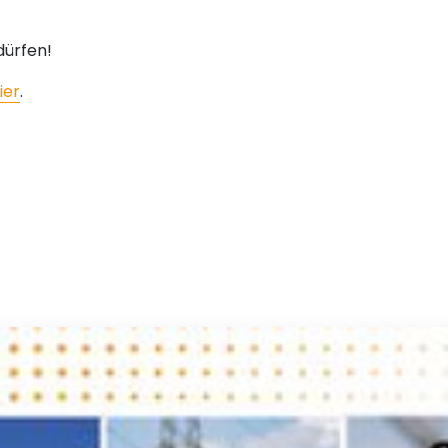
dürfen!
ier
.