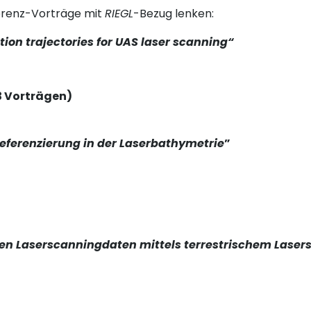
erenz-Vorträge mit
RIEGL
-Bezug lenken:
tion trajectories for UAS laser scanning“
 3 Vorträgen)
referenzierung in der Laserbathymetrie
”
zten Laserscanningdaten mittels terrestrischem Lase