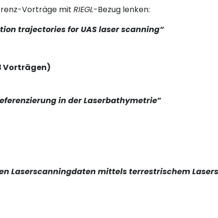
erenz-Vorträge mit
RIEGL
-Bezug lenken:
tion trajectories for UAS laser scanning“
 3 Vorträgen)
referenzierung in der Laserbathymetrie
”
zten Laserscanningdaten mittels terrestrischem Lase