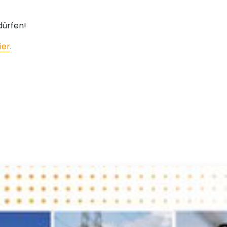
dürfen!
ier
.