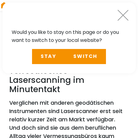
RIEGL
Asia Pacific
Would you like to stay on this page or do you
want to switch to your local website?
TECHNOLOGY, CASE STUDY
STAY
SWITCH
RIEGL
VZ-600i –
Terrestrisches
Laserscanning im
Minutentakt
Verglichen mit anderen geodätischen
Instrumenten sind Laserscanner erst seit
relativ kurzer Zeit am Markt verfügbar.
Und doch sind sie aus dem beruflichen
Alltag vieler Vermessungsbüros kaum