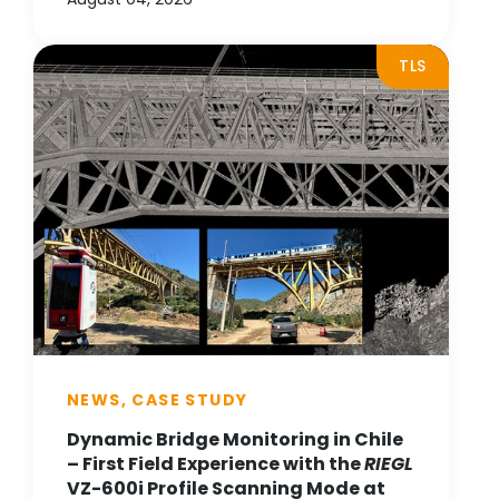
TLS
NEWS, CASE STUDY
Dynamic Bridge Monitoring in Chile
– First Field Experience with the
RIEGL
VZ-600i Profile Scanning Mode at