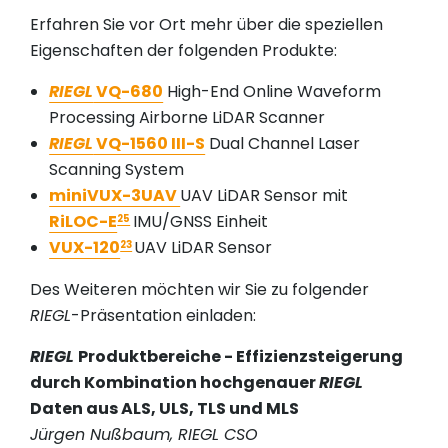
Erfahren Sie vor Ort mehr über die speziellen
Eigenschaften der folgenden Produkte:
RIEGL
VQ-680
High-End Online Waveform
Processing Airborne LiDAR Scanner
RIEGL
VQ-1560 III-S
Dual Channel Laser
Scanning System
miniVUX-3UAV
UAV LiDAR Sensor mit
RiLOC-E
IMU/GNSS Einheit
25
VUX-120
UAV LiDAR Sensor
23
Des Weiteren möchten wir Sie zu folgender
RIEGL
-Präsentation einladen:
RIEGL
Produktbereiche - Effizienzsteigerung
durch Kombination hochgenauer
RIEGL
Daten aus ALS, ULS, TLS und MLS
Jürgen Nußbaum, RIEGL CSO