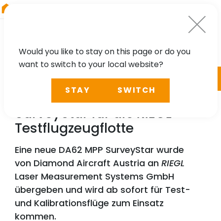
RIEGL
Austria
Would you like to stay on this page or do you
want to switch to your local website?
NEWS, TECHNOLOGY, PRESS
STAY
SWITCH
Neue Diamond DA62 MPP
SurveyStar für die
RIEGL
Testflugzeugflotte
Eine neue DA62 MPP SurveyStar wurde
von Diamond Aircraft Austria an
RIEGL
Laser Measurement Systems GmbH
übergeben und wird ab sofort für Test-
und Kalibrationsflüge zum Einsatz
kommen.