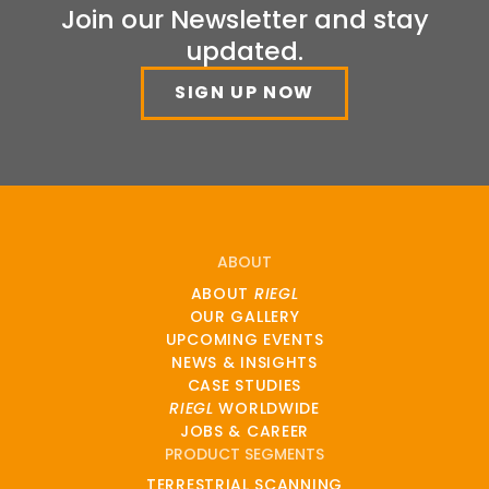
Join our Newsletter and stay
updated.
SIGN UP NOW
ABOUT
ABOUT
RIEGL
OUR GALLERY
UPCOMING EVENTS
NEWS & INSIGHTS
CASE STUDIES
RIEGL
WORLDWIDE
JOBS & CAREER
PRODUCT SEGMENTS
TERRESTRIAL SCANNING