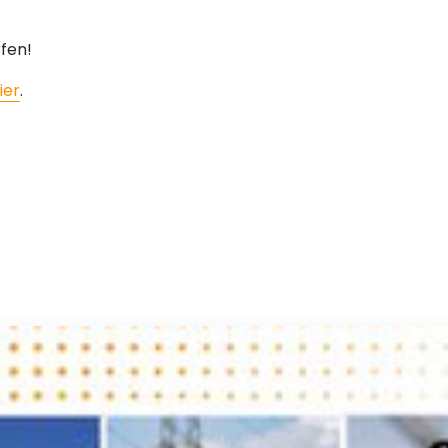
rfen!
ier
.