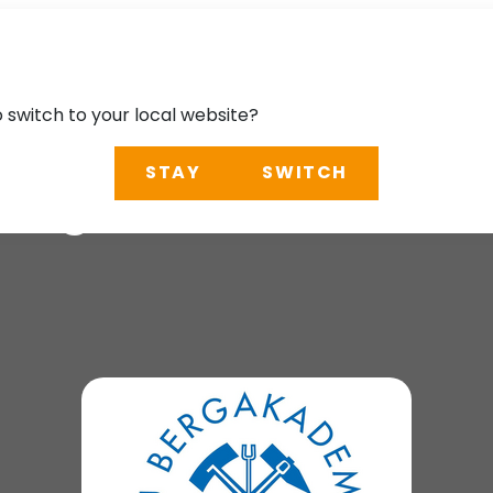
o switch to your local website?
STAY
SWITCH
Tag 2026