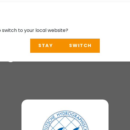
o switch to your local website?
STAY
SWITCH
tag