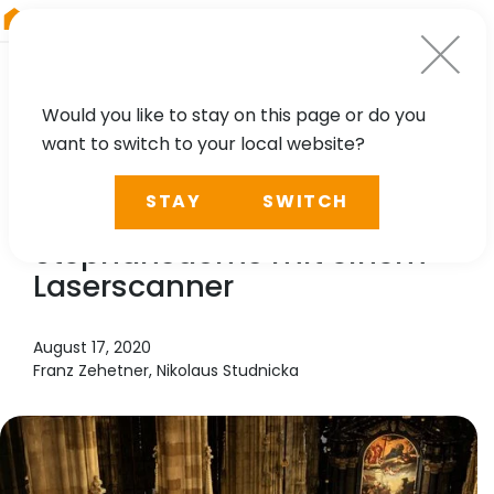
RIEGL
UK
Would you like to stay on this page or do you
want to switch to your local website?
TECHNOLOGY, CASE STUDY
STAY
SWITCH
Vermessung des Wiener
Stephansdoms mit einem
Laserscanner
August 17, 2020
Franz Zehetner, Nikolaus Studnicka