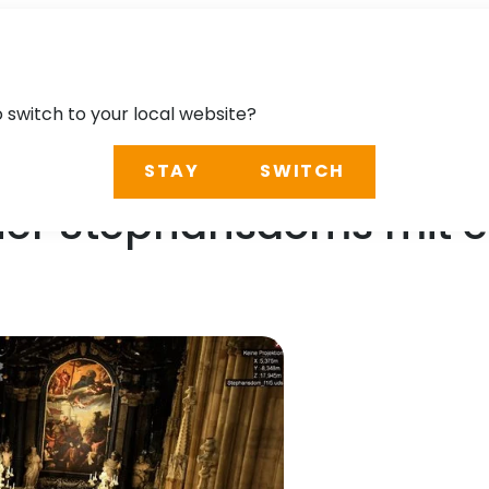
o switch to your local website?
STAY
SWITCH
er Stephansdoms mit e