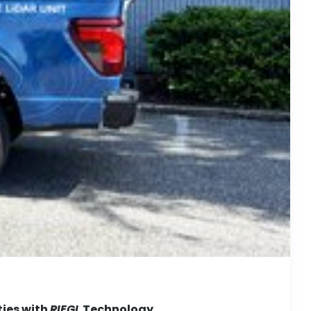
ties with
RIEGL
Technology