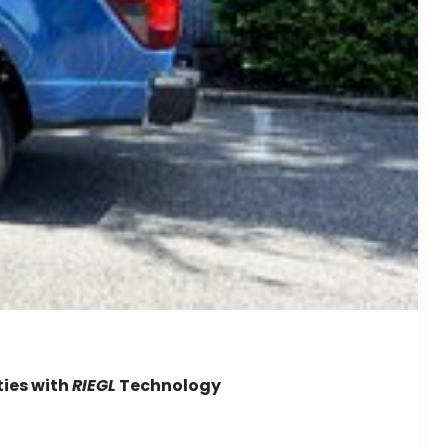
ties with
RIEGL
Technology