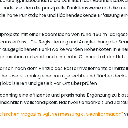
tsprüfung, insbesondere die Definition der Ebenheitsabwe
ode, werden die prinzipielle Funktionsweise und die me
s die hohe Punktdichte und flächendeckende Erfassung ei
rojekts mit einer Bodenfläche von rund 450 m² dargestel
scans erfasst. Die Registrierung und Ausgleichung der Sc
der ausgeglichenen Punktwolke wurden Höhenkoten in ei
srauschen reduziert und eine hohe Genauigkeit der Höh
isch nach dem Prinzip des Rasternivellements ermittelt
rische Laserscanning eine normgerechte und flächendecke
lokalisieren und gezielt vor Ort überprüfen.
rscanning eine effiziente und praxisnahe Ergänzung zu k
insichtlich Vollständigkeit, Nachvollziehbarkeit und Zeita
chischen Magazins vgi „Vermessung & Geoniformation"
ve