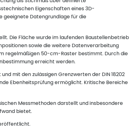
ichung als Stichmaß über definierte
sstechnischen Eigenschaften eines 3D-
ne geeignete Datengrundlage für die
lt. Die Fläche wurde im laufenden Baustellenbetrieb
anpositionen sowie die weitere Datenverarbeitung
nem regelmäßigen 50-cm-Raster bestimmt. Durch die
enbestimmung erreicht werden.
 und mit den zulässigen Grenzwerten der DIN 18202
nde Ebenheitsprüfung ermöglicht. Kritische Bereiche
lassischen Messmethoden darstellt und insbesondere
ufwand bietet.
röffentlicht.