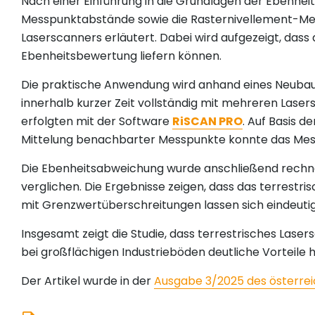
Nach einer Einführung in die Grundlagen der Ebenhei
Messpunktabstände sowie die Rasternivellement-Meth
Laserscanners erläutert. Dabei wird aufgezeigt, das
Ebenheitsbewertung liefern können.
Die praktische Anwendung wird anhand eines Neubaup
innerhalb kurzer Zeit vollständig mit mehreren Laser
erfolgten mit der Software
RiSCAN PRO
. Auf Basis 
Mittelung benachbarter Messpunkte konnte das Mes
Die Ebenheitsabweichung wurde anschließend rechner
verglichen. Die Ergebnisse zeigen, dass das terrest
mit Grenzwertüberschreitungen lassen sich eindeutig 
Insgesamt zeigt die Studie, dass terrestrisches Lase
bei großflächigen Industrieböden deutliche Vorteile h
Der Artikel wurde in der
Ausgabe 3/2025 des österrei