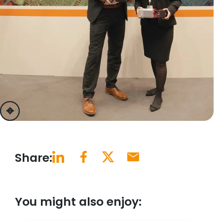
previous
next
Share:
You might also enjoy: