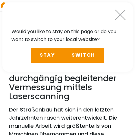
RIEGL
China
Would you like to stay on this page or do you
want to switch to your local website?
TECHNOLOGY, CASE STUDY
STAY
SWITCH
Generalsanierung eines
Autobahnabschnitts mit
durchgängig begleitender
Vermessung mittels
Laserscanning
Der Straßenbau hat sich in den letzten
Jahrzehnten rasch weiterentwickelt. Die
manuelle Arbeit wird größtenteils von
Maschinen übernommen und diese