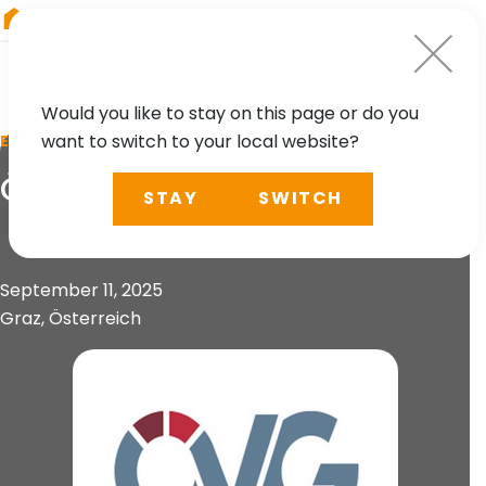
RIEGL
China
Would you like to stay on this page or do you
want to switch to your local website?
EVENT
ÖVG Fahrwegtagung
STAY
SWITCH
September 11, 2025
Graz, Österreich