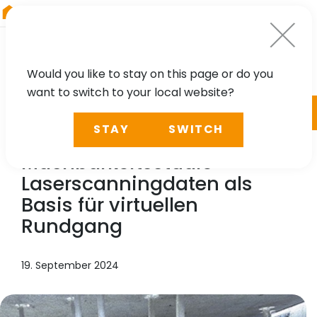
RIEGL
Germany
Would you like to stay on this page or do you
want to switch to your local website?
TECHNOLOGY, CASE STUDY
STAY
SWITCH
RIEGL
LMS, Benaco:
Machbarkeitsstudie
Laserscanningdaten als
Basis für virtuellen
Rundgang
19. September 2024