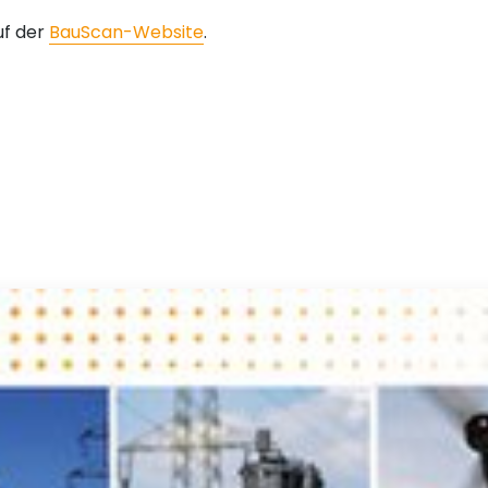
uf der
BauScan-Website
.