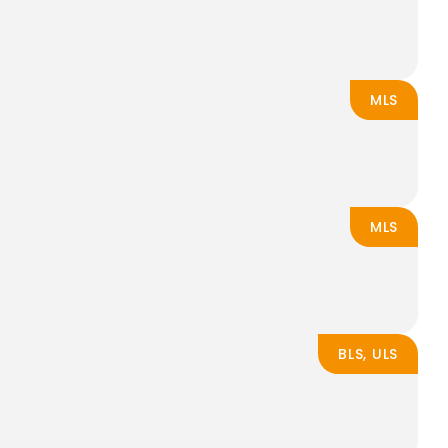
MLS
MLS
BLS, ULS