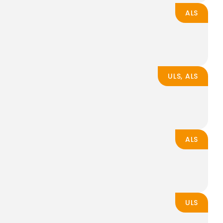
ALS
ULS, ALS
ALS
ULS