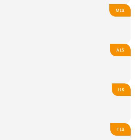
MLS
ALS
ILS
TLS